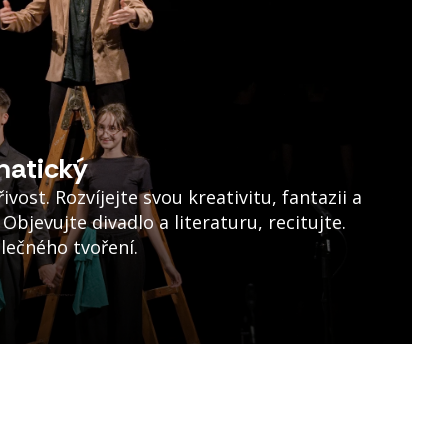
matický
vost. Rozvíjejte svou kreativitu, fantazii a
Objevujte divadlo a literaturu, recitujte.
olečného tvoření.