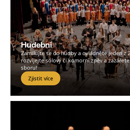
Hudební
Zamilujte se do hudby a ovládněte jeden z 2
rozvíjejte sólový či komorní zpěv a zazářete
sboru!
Zjistit více