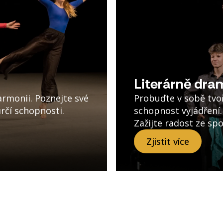
Literárně dra
rmonii. Poznejte své
Probuďte v sobě tvoři
ůrčí schopnosti.
schopnost vyjádření. 
Zažijte radost ze sp
Zjistit více