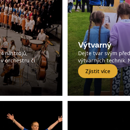
Výtvarný
4 nástrojů,
Dejte tvar svým pře
 v orchestru či
výtvarných technik. 
Zjistit více