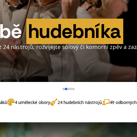
íka
rní zpěv a zazářete v orchestru či sboru!
žáků
4 umělecké obory
24 hudebních nástrojů
49 odbornýc