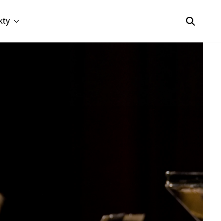
kty
Search
for: