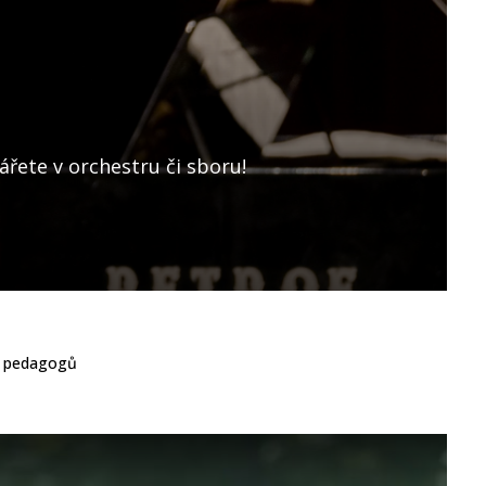
Najděte v
Probuďte v sobě tvořivost. Rozvíjejte
radost ze společného tvoření.
Prozkoumat obory
O škole
h pedagogů