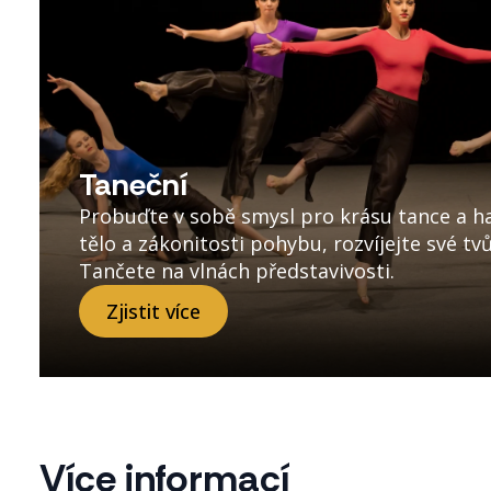
Taneční
Probuďte v sobě smysl pro krásu tance a ha
tělo a zákonitosti pohybu, rozvíjejte své tv
Tančete na vlnách představivosti.
Zjistit více
Více informací