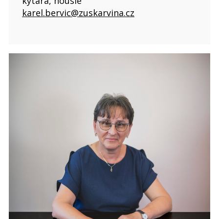
kytara, housle
karel.bervic@zuskarvina.cz