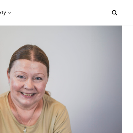
kty
Search
for: